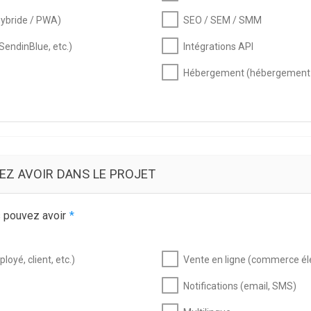
hybride / PWA)
SEO / SEM / SMM
SendinBlue, etc.)
Intégrations API
Hébergement (hébergement p
EZ AVOIR DANS LE PROJET
s pouvez avoir
*
loyé, client, etc.)
Vente en ligne (commerce él
Notifications (email, SMS)