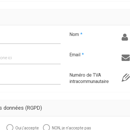
Nom
*
Email
*
one ici
Numéro de TVA
intracommunautaire
es données (RGPD)
Oui j'accepte
NON, je n'accepte pas